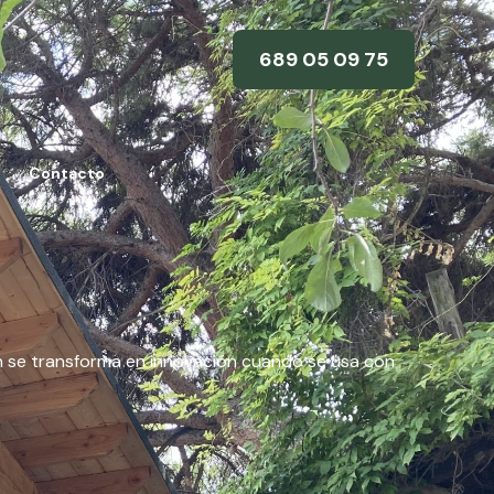
689 05 09 75
Contacto
ón se transforma en innovación cuando se usa con